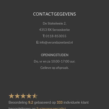
CONTACTGEGEVENS
De Stekelweie 2,
4353 RX Serooskerke
T:
0118-853055
E:
info@verandazeeland.nl
OPENINGSTIJDEN
Do, vr en za 10:00-17:00 uur.
Gelieve op afspraak.
Beoordeling
9.2
gebaseerd op
333
individuele klant
beoordelingen op
5-sterrenspecialist