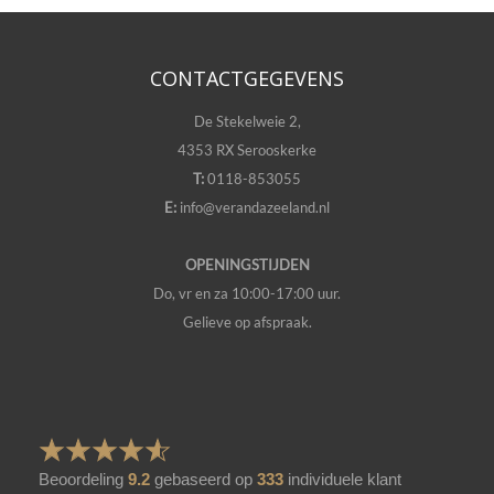
CONTACTGEGEVENS
De Stekelweie 2,
4353 RX Serooskerke
T:
0118-853055
E:
info@verandazeeland.nl
OPENINGSTIJDEN
Do, vr en za 10:00-17:00 uur.
Gelieve op afspraak.
Beoordeling
9.2
gebaseerd op
333
individuele klant