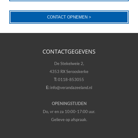
CONTACT OPNEMEN >
CONTACTGEGEVENS
De Stekelweie 2,
4353 RX Serooskerke
T:
0118-853055
E:
info@verandazeeland.nl
OPENINGSTIJDEN
Do, vr en za 10:00-17:00 uur.
Gelieve op afspraak.