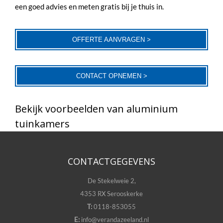
een goed advies en meten gratis bij je thuis in.
OFFERTE AANVRAGEN >
CONTACT OPNEMEN >
Bekijk voorbeelden van aluminium
tuinkamers
CONTACTGEGEVENS
De Stekelweie 2,
4353 RX Serooskerke
T:
0118-853055
E:
info@verandazeeland.nl