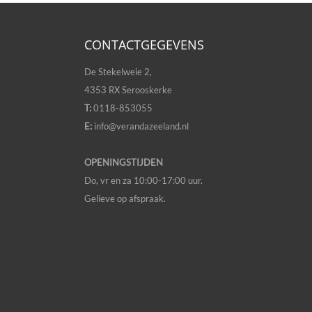
CONTACTGEGEVENS
De Stekelweie 2,
4353 RX Serooskerke
T:
0118-853055
E:
info@verandazeeland.nl
OPENINGSTIJDEN
Do, vr en za 10:00-17:00 uur.
Gelieve op afspraak.