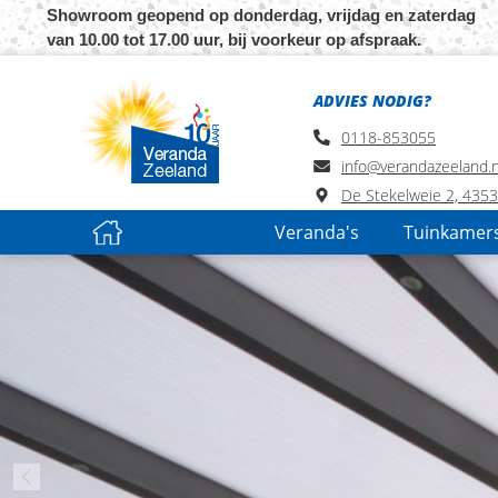
Showroom geopend op donderdag, vrijdag en zaterdag
van 10.00 tot 17.00 uur, bij voorkeur op afspraak.
ADVIES NODIG?
0118-853055
info@verandazeeland.n
De Stekelweie 2, 435
Veranda's
Tuinkamer