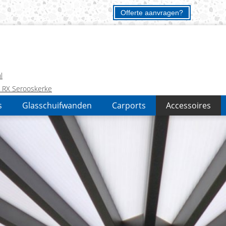
Offerte aanvragen?
l
3 RX Serooskerke
s
Glasschuifwanden
Carports
Accessoires