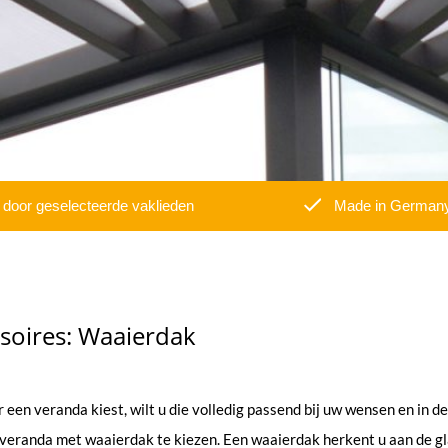
door geselecteerde vaklieden
Made in German
soires: Waaierdak
r een veranda kiest, wilt u die volledig passend bij uw wensen en in de
 veranda met waaierdak te kiezen. Een waaierdak herkent u aan de g