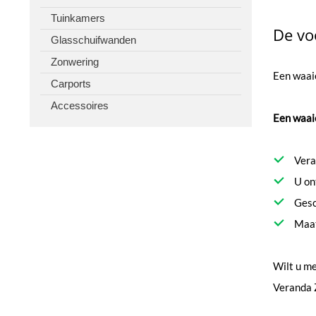
Tuinkamers
De vo
Glasschuifwanden
Zonwering
Een waaie
Carports
Accessoires
Een waaie
Vera
U on
Gesc
Maat
Wilt u m
Veranda 