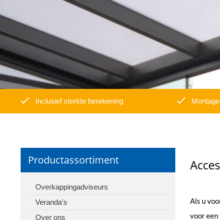
Inclusief sterkte berekening
Montage 
Productassortiment
Acces
Overkappingadviseurs
Als u voo
Veranda's
voor een
Over ons