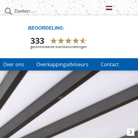
BEOORDELING:
Over ons
Overkappingadviseurs
Contact