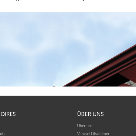
SOIRES
ÜBER UNS
Über uns
utz
Verasol Disclaimer