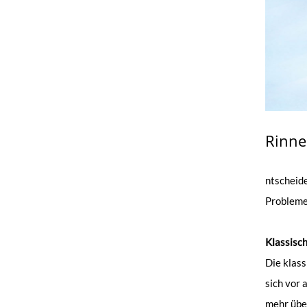
Rinne
ntscheide
Probleme
Klassisc
Die klass
sich vor 
mehr über