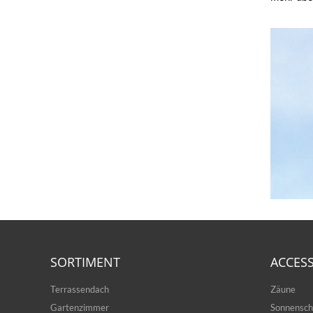
SORTIMENT
ACCES
Terrassendach
Zäune
Gartenzimmer
Sonnensch