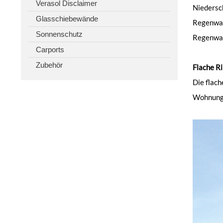
Verasol Disclaimer
Niedersch
Glasschiebewände
Regenwas
Sonnenschutz
Regenwas
Carports
Zubehör
Flache R
Die flach
Wohnunge