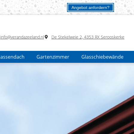
Angebot anfordern?
info@verandazeeland.nl
De Stekelweie 2, 4353 RX Serooskerke
rassendach
Gartenzimmer
Glasschiebewände