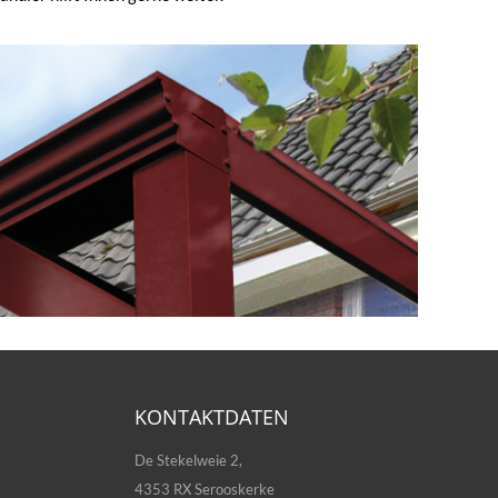
KONTAKTDATEN
De Stekelweie 2,
4353 RX Serooskerke