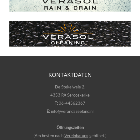
KONTAKTDATEN
De Stekelweie 2,
4353 RX Serooskerke
T:
06-44562367
E:
info@verandazeeland.nl
Öffnungszeiten
(Am besten nach
Vereinbarung
geöffnet.)