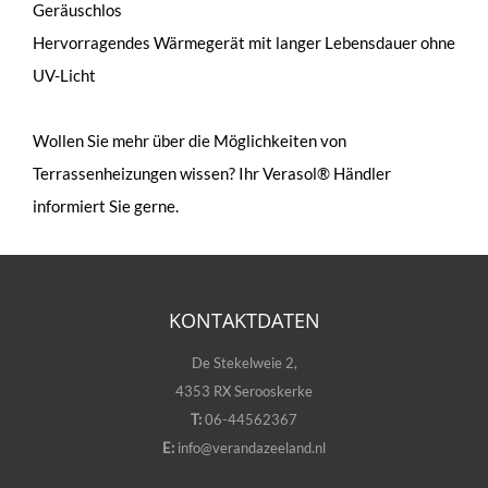
Geräuschlos
Hervorragendes Wärmegerät mit langer Lebensdauer ohne
UV-Licht
Wollen Sie mehr über die Möglichkeiten von
Terrassenheizungen wissen? Ihr Verasol® Händler
informiert Sie gerne.
KONTAKTDATEN
De Stekelweie 2,
4353 RX Serooskerke
T:
06-44562367
E:
info@verandazeeland.nl